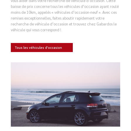
vous aider dans votre recherche de véhicule d’occasion. Cette
baisse de prix concerne tous les véhicules d’occasion ayant roulé
moins de 10km, appelés « véhicules d’occasion-neuf ». Avec ces
remises exceptionnelles, faites aboutir rapidement votre
recherche de véhicule d’occasion et trouvez chez Gabardos le
véhicule qui vous correspond !
Tous les véhicules d'occasion