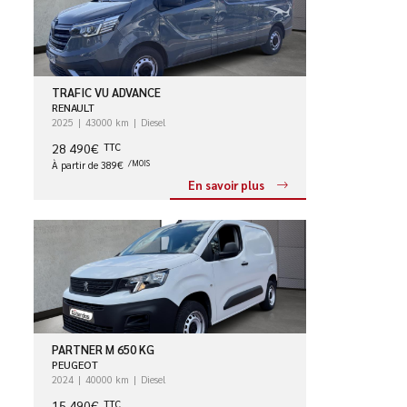
TRAFIC VU ADVANCE
RENAULT
2025
43000 km
Diesel
28 490€
TTC
À partir de 389€
/MOIS
En savoir plus
PARTNER M 650 KG
PEUGEOT
2024
40000 km
Diesel
15 490€
TTC