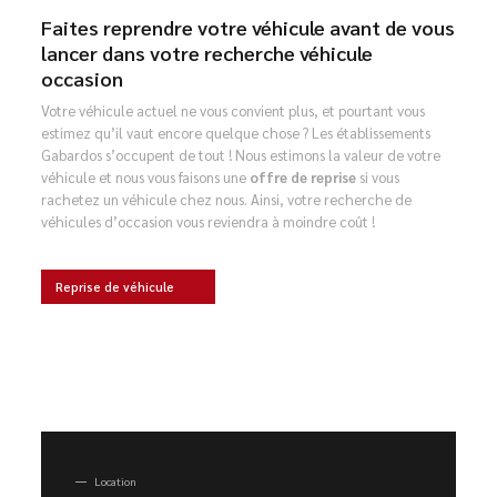
Faites reprendre votre véhicule avant de vous
lancer dans votre recherche véhicule
occasion
Votre véhicule actuel ne vous convient plus, et pourtant vous
estimez qu’il vaut encore quelque chose ? Les établissements
Gabardos s’occupent de tout ! Nous estimons la valeur de votre
véhicule et nous vous faisons une
offre de reprise
si vous
rachetez un véhicule chez nous. Ainsi, votre recherche de
véhicules d’occasion vous reviendra à moindre coût !
Reprise de véhicule
Location