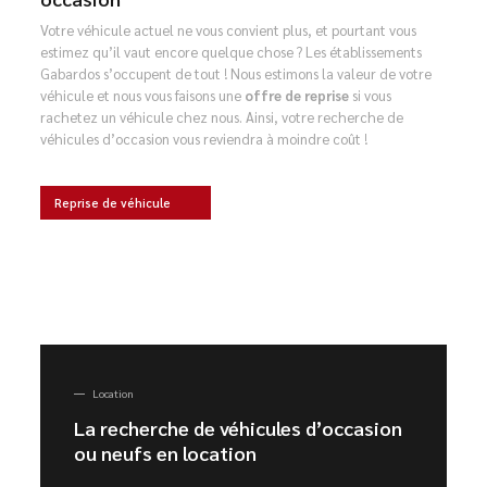
Votre véhicule actuel ne vous convient plus, et pourtant vous
estimez qu’il vaut encore quelque chose ? Les établissements
Gabardos s’occupent de tout ! Nous estimons la valeur de votre
véhicule et nous vous faisons une
offre de reprise
si vous
rachetez un véhicule chez nous. Ainsi, votre recherche de
véhicules d’occasion vous reviendra à moindre coût !
Reprise de véhicule
Location
La recherche de véhicules d’occasion
ou neufs en location