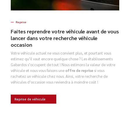
Reprise
Faites reprendre votre véhicule avant de vous
lancer dans votre recherche véhicule
occasion
Votre véhicule actuel ne vous convient plus, et pourtant vous
estimez qu’il vaut encore quelque chose ? Les établissements
Gabardos s’occupent de tout ! Nous estimons la valeur de votre
véhicule et nous vous faisons une
offre de reprise
si vous
rachetez un véhicule chez nous. Ainsi, votre recherche de
véhicules d’occasion vous reviendra à moindre coût !
Reprise de véhicule