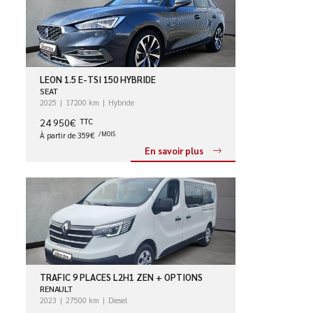
LEON 1.5 E-TSI 150 HYBRIDE
SEAT
2025
17200 km
Hybride
24 950€
TTC
À partir de 359€
/MOIS
En savoir plus
TRAFIC 9 PLACES L2H1 ZEN + OPTIONS
RENAULT
2023
27500 km
Diesel