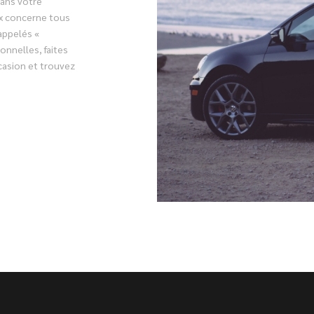
dans votre
ix concerne tous
appelés «
onnelles, faites
casion et trouvez