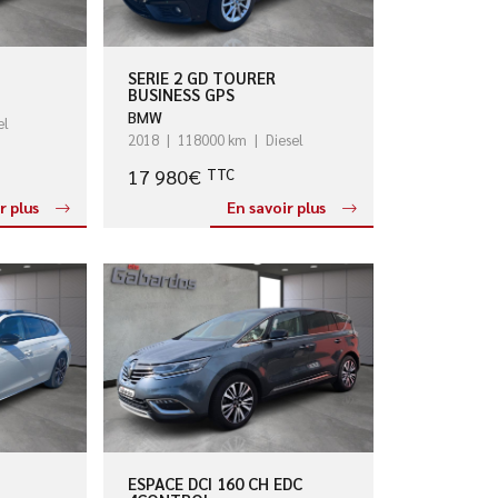
SERIE 2 GD TOURER
BUSINESS GPS
BMW
el
2018
118000 km
Diesel
17 980€
TTC
r plus
En savoir plus
ESPACE DCI 160 CH EDC