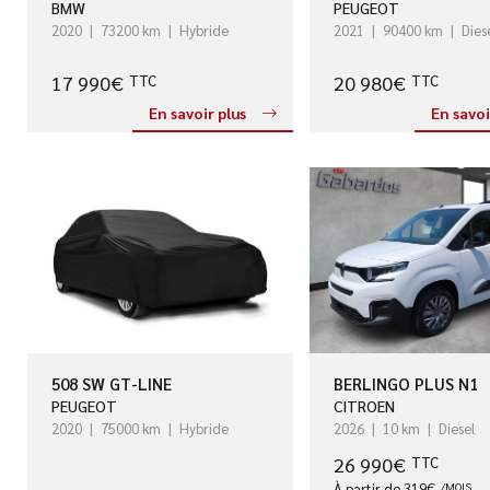
BMW
PEUGEOT
2020
73200 km
Hybride
2021
90400 km
Dies
17 990€
20 980€
TTC
TTC
En savoir plus
En savoi
508 SW GT-LINE
BERLINGO PLUS N1
PEUGEOT
CITROEN
2020
75000 km
Hybride
2026
10 km
Diesel
26 990€
TTC
À partir de 319€
/MOIS