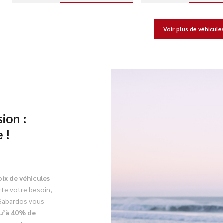
Voir plus de véhicule
ion :
 !
oix de véhicules
te votre besoin,
. Gabardos vous
u’à 40% de