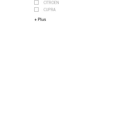
CITROEN
CUPRA
DACIA
+ Plus
DS
FIAT
FORD
HONDA
HYUNDAI
JAGUAR
KIA
LAND ROVER
LEXUS
MAZDA
MERCEDES
MG
MINI
NISSAN
OPEL
PEUGEOT
RENAULT