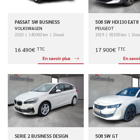
PASSAT SW BUSINESS
508 SW HDI130 EAT8
VOLKSWAGEN
PEUGEOT
2020
145000 km
Diesel
2019
81500 km
Dies
16 490€
17 900€
TTC
TTC
En savoir plus
En savoi
SERIE 2 BUSINESS DESIGN
508 SW GT