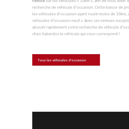
remise
sur les véhicules « 10km », afin de vous aider 
recherche de véhicule d’occasion. Cette baisse de pr
les véhicules d’occasion ayant roulé moins de 10km, 
véhicules d’occasion-neuf ». Avec ces remises excepti
aboutir rapidement votre recherche de véhicule d’oc
chez Gabardos le véhicule qui vous correspond !
Tous les véhicules d'occasion