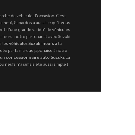
herche de véhicule d’occasion. C’est
e neuf, Gabardos a aussi ce qu’il vous
sent d’une grande variété de véhicules
illeurs, notre partenariat avec Suzuki
s les
véhicules Suzuki neufs à la
rdée par la marque japonaise à notre
 un
concessionnaire auto Suzuki
. La
u neufs n’a jamais été aussi simple !