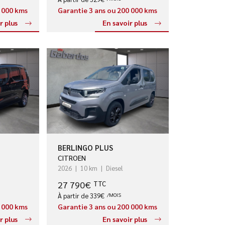
0 000 kms
Garantie 3 ans ou 200 000 kms
r plus
En savoir plus
BERLINGO PLUS
CITROEN
2026
10 km
Diesel
27 790€
TTC
À partir de 339€
/MOIS
0 000 kms
Garantie 3 ans ou 200 000 kms
r plus
En savoir plus