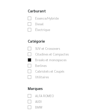
Carburant
Essence/Hybride
Diesel
Électrique
Catégorie
SUV et Crossovers
Citadines et Compactes
Breaks et monospaces
Berlines
Cabriolets et Coupés
Utilitaires
Marques
ALFA ROMEO
AUDI
BMW