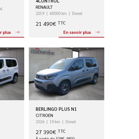
4CONTROL
RENAULT
el
2019
60000 km
Diesel
21 490€
TTC
r plus
En savoir plus
BERLINGO PLUS N1
CITROEN
2026
10 km
Diesel
27 390€
TTC
À partir de 329€
/MOIS