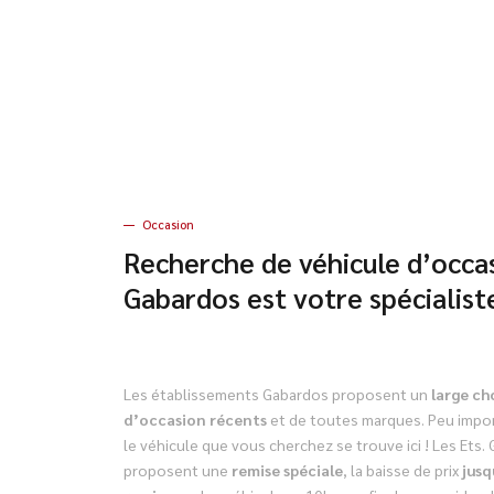
Occasion
Recherche de véhicule d’occas
Gabardos est votre spécialiste
Les établissements Gabardos proposent un
large ch
d’occasion récents
et de toutes marques. Peu impor
le véhicule que vous cherchez se trouve ici ! Les Ets
proposent une
remise spéciale
, la baisse de prix
jusq