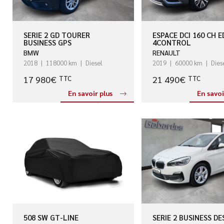
SERIE 2 GD TOURER
ESPACE DCI 160 CH E
BUSINESS GPS
4CONTROL
BMW
RENAULT
2018
118000 km
Diesel
2019
60000 km
Dies
17 980€
21 490€
TTC
TTC
En savoir plus
En savoi
508 SW GT-LINE
SERIE 2 BUSINESS DE