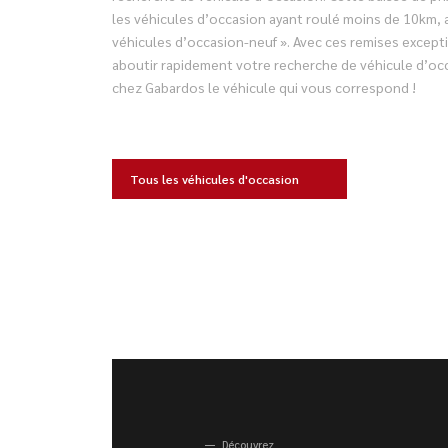
les véhicules d’occasion ayant roulé moins de 10km, 
véhicules d’occasion-neuf ». Avec ces remises excepti
aboutir rapidement votre recherche de véhicule d’oc
chez Gabardos le véhicule qui vous correspond !
Tous les véhicules d'occasion
Découvrez