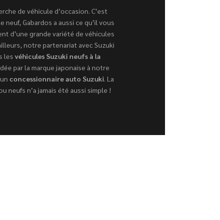
herche de véhicule d’occasion. C’est
e neuf, Gabardos a aussi ce qu’il vous
sent d’une grande variété de véhicules
illeurs, notre partenariat avec Suzuki
s les
véhicules Suzuki neufs à la
rdée par la marque japonaise à notre
 un
concessionnaire auto Suzuki
. La
u neufs n’a jamais été aussi simple !