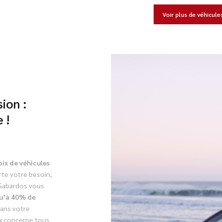
Voir plus de véhicule
ion :
 !
oix de véhicules
te votre besoin,
. Gabardos vous
u’à 40% de
dans votre
ix concerne tous