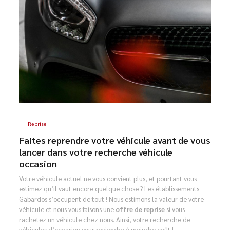
Reprise
Faites reprendre votre véhicule avant de vous
lancer dans votre recherche véhicule
occasion
Votre véhicule actuel ne vous convient plus, et pourtant vous
estimez qu’il vaut encore quelque chose ? Les établissements
Gabardos s’occupent de tout ! Nous estimons la valeur de votre
véhicule et nous vous faisons une
offre de reprise
si vous
rachetez un véhicule chez nous. Ainsi, votre recherche de
véhicules d’occasion vous reviendra à moindre coût !