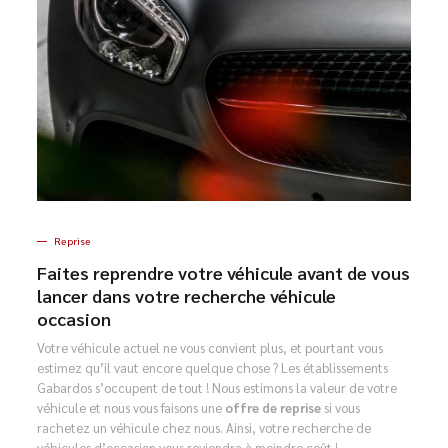
Reprise
Faites reprendre votre véhicule avant de vous
lancer dans votre recherche véhicule
occasion
Votre véhicule actuel ne vous convient plus, et pourtant vous
estimez qu’il vaut encore quelque chose ? Les établissements
Gabardos s’occupent de tout ! Nous estimons la valeur de votre
véhicule et nous vous faisons une
offre de reprise
si vous
rachetez un véhicule chez nous. Ainsi, votre recherche de
véhicules d’occasion vous reviendra à moindre coût !